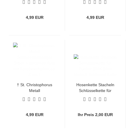
Gold/glänzend + Auto
matt Silber Auto mit
mit Karabinerhaken,ca.
Karabinerhaken,ca. 4
4 cm †
cm †
4,99 EUR
4,99 EUR
† St. Christophorus
Hosenkette Stacheln
Metall
Schlüsselkette für
Schlüsselanhänger
Punker BMX Biker
Silber + goldenes Auto
Moto-X Schlüssel Kette
mit Karabinerhaken,ca.
4 cm †
4,99 EUR
Ihr Preis 2,00 EUR