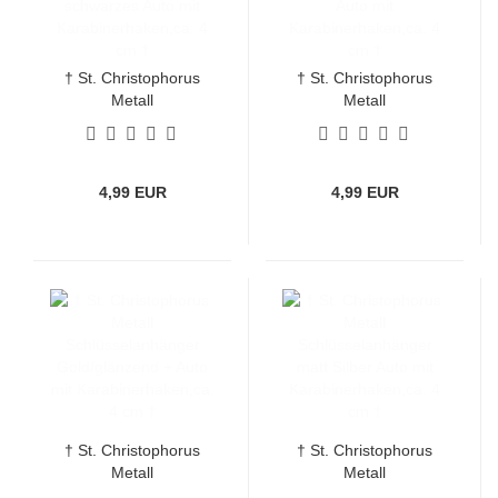
† St. Christophorus
† St. Christophorus
Metall
Metall
Schlüsselanhänger
Schlüsselanhänger
Silber glänzend +
schwarz glänzend +
schwarzes Auto mit
Auto mit
Karabinerhaken,ca. 4
Karabinerhaken,ca. 4
4,99 EUR
4,99 EUR
cm †
cm †
† St. Christophorus
† St. Christophorus
Metall
Metall
Schlüsselanhänger
Schlüsselanhänger