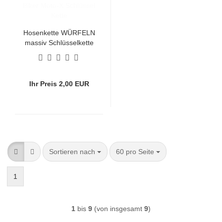
Hosenkette WÜRFELN
massiv Schlüsselkette
BMX Biker Moto-X
Schlüssel Kette
Ihr Preis 2,00 EUR
Sortieren nach
pro Seite
Sortieren nach
60 pro Seite
1
1
bis
9
(von insgesamt
9
)