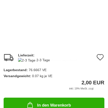
Lieferzeit:
A
2-3 Tage
(Ausland abweichend)
d
Lagerbestand:
76.6667
VE
M
Versandgewicht:
0.07
kg je VE
2,00 EUR
inkl. 19% MwSt. zzgl.
Versand
In den Warenkorb