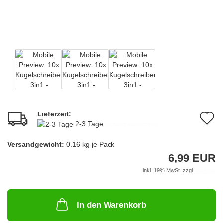
Lieferzeit:
A
2-3 Tage
(Ausland abweichend)
d
Versandgewicht:
0.16
kg je Pack
M
6,99 EUR
inkl. 19% MwSt. zzgl.
Versand
In den Warenkorb